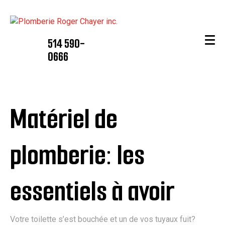
514 590-
0666
Matériel de
plomberie: les
essentiels à avoir
Votre toilette s’est bouchée et un de vos tuyaux fuit?