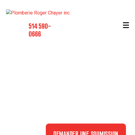
514 590-
0666
Installation de
clapet anti-
retour
DEMANDER UNE SOUMISSION