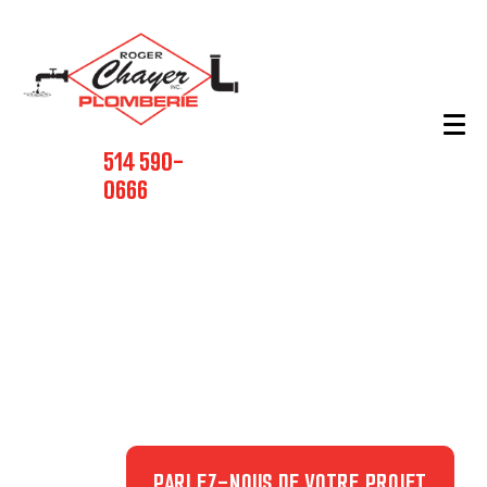
514 590-
0666
Vous voulez
rénover votre
salle de bain?
PARLEZ-NOUS DE VOTRE PROJET